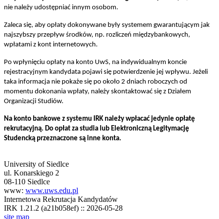
nie należy udostępniać innym osobom.
Zaleca się, aby opłaty dokonywane były systemem gwarantującym jak
najszybszy przepływ środków, np. rozliczeń międzybankowych,
wpłatami z kont internetowych.
Po wpłynięciu opłaty na konto UwS, na indywidualnym koncie
rejestracyjnym kandydata pojawi się potwierdzenie jej wpływu. Jeżeli
taka informacja nie pokaże się po około 2 dniach roboczych od
momentu dokonania wpłaty, należy skontaktować się z Działem
Organizacji Studiów.
Na konto bankowe z systemu IRK należy wpłacać jedynie opłatę
rekrutacyjną. Do opłat za studia lub Elektroniczną Legitymację
Studencką przeznaczone są inne konta.
University of Siedlce
ul. Konarskiego 2
08-110 Siedlce
www:
www.uws.edu.pl
Internetowa Rekrutacja Kandydatów
IRK 1.21.2 (a21b058ef) :: 2026-05-28
site map