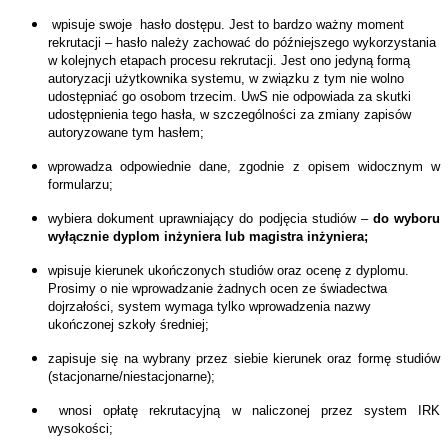
wpisuje swoje
hasło dostępu. Jest to bardzo ważny moment
rekrutacji – hasło należy zachować do późniejszego wykorzystania
w kolejnych etapach procesu rekrutacji. Jest ono jedyną formą
autoryzacji użytkownika systemu, w związku z tym nie wolno
udostępniać go osobom trzecim. UwS nie odpowiada za skutki
udostępnienia tego hasła, w szczególności za zmiany zapisów
autoryzowane tym hasłem;
wprowadza odpowiednie dane, zgodnie z opisem widocznym w
formularzu;
wybiera dokument uprawniający do podjęcia studiów –
do wyboru
wyłącznie dyplom inżyniera lub magistra inżyniera;
wpisuje kierunek ukończonych studiów oraz ocenę z dyplomu.
Prosimy o nie wprowadzanie żadnych ocen ze świadectwa
dojrzałości, system wymaga tylko wprowadzenia nazwy
ukończonej szkoły średniej;
zapisuje się na wybrany przez siebie kierunek oraz formę studiów
(stacjonarne/niestacjonarne);
wnosi opłatę rekrutacyjną w naliczonej przez system IRK
wysokości;