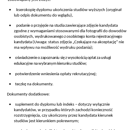
kserokopię dyplomu ukończenia studiów wyższych (oryginał
lub odpis dokumentu do wglądu),
podanie o przyjęcie na studia
zawierające zdjęcie kandydata
zgodne z wymaganiami stosowanymi dla fotografii do dowodów
osobistych,
wydrukowanego z osobistego konta rejestracyjnego
kandydata
(Uwaga: status zdjęcia „Czekające na akceptację” nie
ma wpływu na możliwość wydruku podania)
;
oświadczenie o zapoznaniu się z wysokością opłat za usługi
edukacyjne na wybranym kierunku studiów;
potwierdzenie wniesienia opłaty rekrutacyjnej;
teczkę na dokumenty.
Dokumenty dodatkowe:
suplement do dyplomu lub indeks – dotyczy wyłącznie
kandydatów, w przypadku których zachodzi konieczność
rozstrzygnięcia, czy ukończony przez kandydata kierunek
studiów jest kierunkiem pokrewnym;