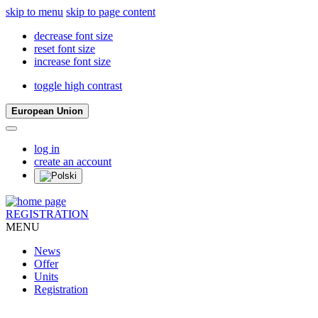
skip to menu
skip to page content
decrease font size
reset font size
increase font size
toggle high contrast
European Union
log in
create an account
REGISTRATION
MENU
News
Offer
Units
Registration