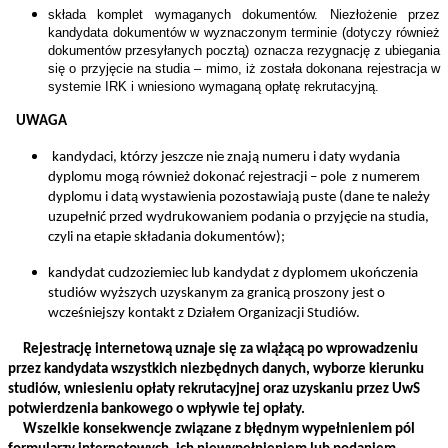
składa komplet wymaganych dokumentów. Niezłożenie przez
kandydata dokumentów w wyznaczonym terminie (dotyczy również
dokumentów przesyłanych pocztą) oznacza rezygnację z ubiegania
się o przyjęcie na studia – mimo, iż została dokonana rejestracja w
systemie IRK i wniesiono wymaganą opłatę rekrutacyjną.
UWAGA
kandydaci, którzy jeszcze nie znają numeru i daty wydania
dyplomu mogą również dokonać rejestracji – pole z numerem
dyplomu i datą wystawienia pozostawiają puste (dane te należy
uzupełnić przed wydrukowaniem podania o przyjęcie na studia,
czyli na etapie składania dokumentów);
kandydat cudzoziemiec lub kandydat z dyplomem ukończenia
studiów wyższych uzyskanym za granicą proszony jest o
wcześniejszy kontakt z Działem Organizacji Studiów.
Rejestrację internetową uznaje się za wiążącą po wprowadzeniu
przez kandydata wszystkich niezbędnych danych, wyborze kierunku
studiów, wniesieniu opłaty rekrutacyjnej oraz uzyskaniu przez UwS
potwierdzenia bankowego o wpływie tej opłaty.
Wszelkie konsekwencje związane z błędnym wypełnieniem pól