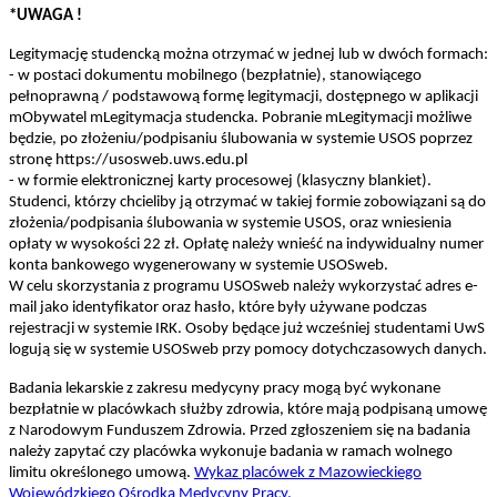
*UWAGA !
Legitymację studencką można otrzymać w jednej lub w dwóch formach:
- w postaci dokumentu mobilnego (bezpłatnie), stanowiącego
pełnoprawną / podstawową formę legitymacji, dostępnego w aplikacji
mObywatel mLegitymacja studencka. Pobranie mLegitymacji możliwe
będzie, po złożeniu/podpisaniu ślubowania w systemie USOS poprzez
stronę https://usosweb.uws.edu.pl
- w formie elektronicznej karty procesowej (klasyczny blankiet).
Studenci, którzy chcieliby ją otrzymać w takiej formie zobowiązani są do
złożenia/podpisania ślubowania w systemie USOS, oraz wniesienia
opłaty w wysokości 22 zł. Opłatę należy wnieść na indywidualny numer
konta bankowego wygenerowany w systemie USOSweb.
W celu skorzystania z programu USOSweb należy wykorzystać adres e-
mail jako identyfikator oraz hasło, które były używane podczas
rejestracji w systemie IRK. Osoby będące już wcześniej studentami UwS
logują się w systemie USOSweb przy pomocy dotychczasowych danych.
Badania lekarskie z zakresu medycyny pracy mogą być wykonane
bezpłatnie w placówkach służby zdrowia, które mają podpisaną umowę
z Narodowym Funduszem Zdrowia. Przed zgłoszeniem się na badania
należy zapytać czy placówka wykonuje badania w ramach wolnego
limitu określonego umową.
Wykaz placówek z Mazowieckiego
Wojewódzkiego Ośrodka Medycyny Pracy.