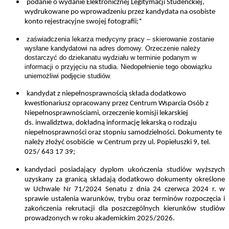
podanie o wydanie Elektronicznej Legitymacji Studenckiej,
wydrukowane po wprowadzeniu przez kandydata na osobiste
konto rejestracyjne swojej fotografii;*
zaświadczenia lekarza medycyny pracy – skierowanie zostanie
wysłane kandydatowi na adres domowy. Orzeczenie należy
dostarczyć do dziekanatu wydziału w terminie podanym w
informacji o przyjęciu na studia.
Niedopełnienie tego obowiązku
uniemożliwi podjęcie studiów.
kandydat z niepełnosprawnością składa dodatkowo
kwestionariusz opracowany przez Centrum Wsparcia Osób z
Niepełnosprawnościami, orzeczenie komisji lekarskiej
ds. inwalidztwa, dokładną informację lekarską o rodzaju
niepełnosprawności oraz stopniu samodzielności. Dokumenty te
należy złożyć osobiście w Centrum przy ul. Popiełuszki 9, tel.
025/ 643 17 39;
kandydaci posiadający dyplom ukończenia studiów wyższych
uzyskany za granicą składają dodatkowo dokumenty określone
w Uchwale Nr 71/2024 Senatu z dnia 24 czerwca 2024 r. w
sprawie ustalenia warunków, trybu oraz terminów rozpoczęcia i
zakończenia rekrutacji dla poszczególnych kierunków studiów
prowadzonych w roku akademickim 2025/2026.