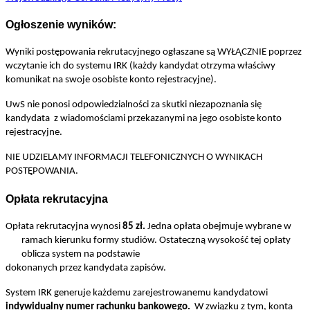
Ogłoszenie wyników:
Wyniki postępowania rekrutacyjnego ogłaszane są WYŁĄCZNIE poprzez
wczytanie ich do systemu IRK (każdy kandydat otrzyma właściwy
komunikat na swoje osobiste konto rejestracyjne).
UwS nie ponosi odpowiedzialności za skutki niezapoznania się
kandydata
z wiadomościami przekazanymi na jego osobiste konto
rejestracyjne.
NIE UDZIELAMY INFORMACJI TELEFONICZNYCH O WYNIKACH
POSTĘPOWANIA.
Opłata rekrutacyjna
Opłata rekrutacyjna wynosi
85 zł
.
Jedna opłata obejmuje wybrane w
ramach kierunku formy studiów. Ostateczną wysokość tej opłaty
oblicza system na podstawie
dokonanych przez kandydata zapisów.
System IRK generuje każdemu zarejestrowanemu kandydatowi
indywidualny numer rachunku bankowego.
W związku z tym, konta