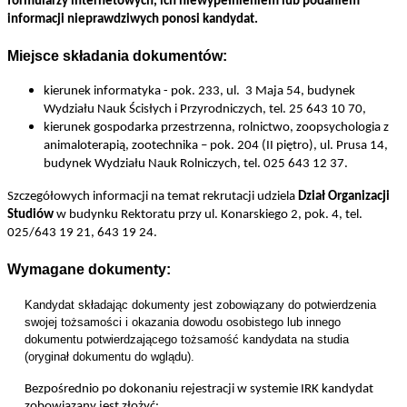
formularzy internetowych, ich niewypełnieniem lub podaniem
informacji nieprawdziwych ponosi kandydat.
Miejsce składania dokumentów:
kierunek informatyka - pok. 233, ul.
3 Maja 54, budynek
Wydziału Nauk Ścisłych i Przyrodniczych, tel. 25 643 10 70,
kierunek gospodarka przestrzenna, rolnictwo, zoopsychologia z
animaloterapią, zootechnika – pok. 204 (II piętro), ul. Prusa 14,
budynek Wydziału Nauk Rolniczych, tel. 025 643 12 37.
Szczegółowych informacji na temat rekrutacji udziela
Dział Organizacji
Studiów
w budynku Rektoratu przy ul. Konarskiego 2, pok. 4, tel.
025/643 19 21, 643 19 24.
Wymagane dokumenty:
Kandydat składając dokumenty jest zobowiązany do potwierdzenia
swojej tożsamości i okazania dowodu osobistego lub innego
dokumentu potwierdzającego tożsamość kandydata na studia
(oryginał dokumentu do wglądu).
Bezpośrednio po dokonaniu rejestracji w systemie IRK kandydat
zobowiązany jest złożyć: