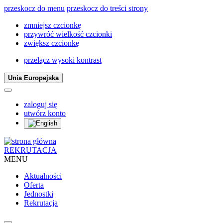
przeskocz do menu
przeskocz do treści strony
zmniejsz czcionkę
przywróć wielkość czcionki
zwiększ czcionkę
przełącz wysoki kontrast
Unia Europejska
zaloguj się
utwórz konto
REKRUTACJA
MENU
Aktualności
Oferta
Jednostki
Rekrutacja